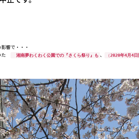
の影響で・・・
ていた
、
湘南夢わくわく公園での『さくら祭り』も
（
2020年4月