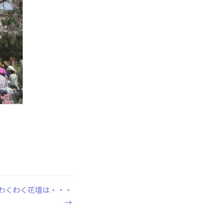
わくわく花壇は・・・
→