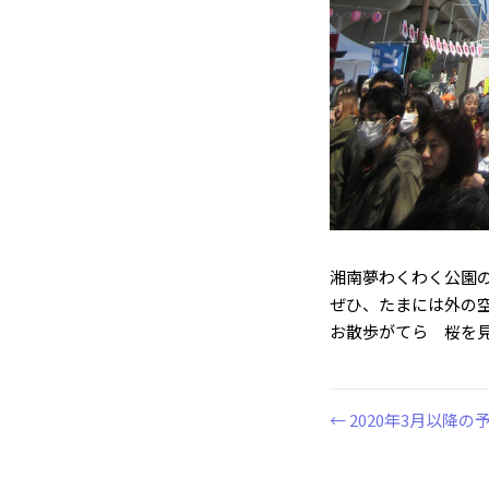
湘南夢わくわく公園
ぜひ、たまには外の
お散歩がてら 桜を
← 2020年3月以降
投