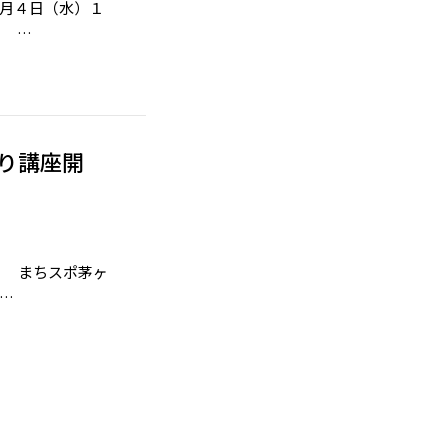
４日（水）１
り …
作り講座開
０ まちスポ茅ヶ
…