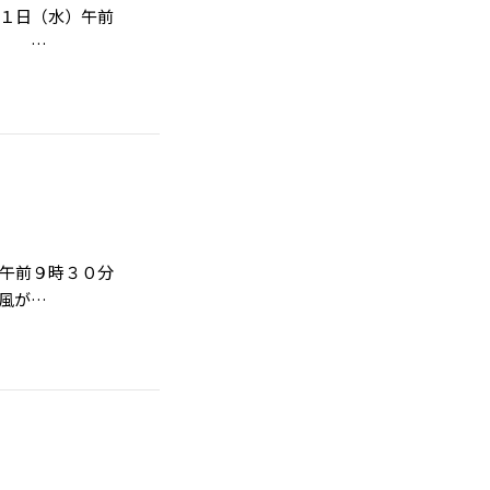
月１日（水）午前
備 …
）午前９時３０分
風が…