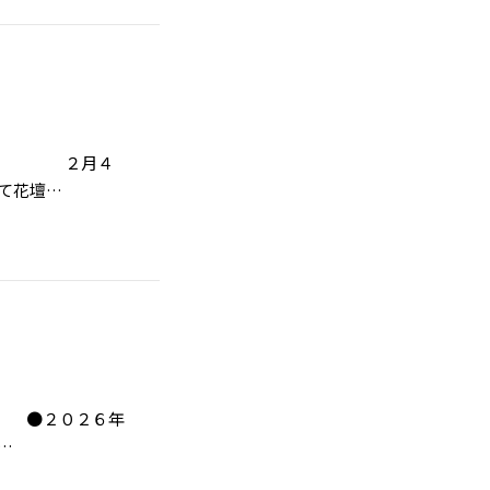
。 ２月４
て花壇…
●２０２６年
…