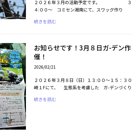
２０２６年３月の活動予定です。 ３月
４:００～ コミセン湘南にて、スワッグ作
続きを読む
お知らせです！3月８日ガ-デン
催！
2026/02/21
２０２６年３月８日（日）１３:００～１５：３
崎１Fにて、 生態系を考慮した ガ-デンづくり
続きを読む