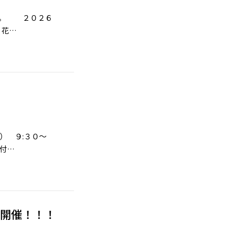
 ２０２６
く花…
水） ９:３０～
付…
り開催！！！