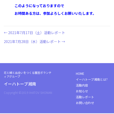
このようになっておりますので
お時間ある方は、参加よろしくお願いいたします。
← 2021年7月17日（土）活動レポ－ト
投
2021年7月28日（水）活動レポ－ト →
稿
ナ
ビ
花と緑と出会いをつくる園芸ボランテ
HOME
ィアグループ
イーハトーブ湘南とは?
ゲ
イーハトーブ湘南
活動内容
ー
お知らせ
Copyright ©2019 IHATOV SHONAN
活動レポート
シ
お問い合わせ