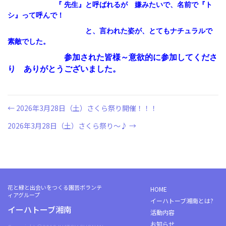
『 先生』と呼ばれるが 嫌みたいで、名前で『ト
シ』って呼んで！
と、言われた姿が、とてもナチュラルで
素敵でした。
参加された皆様～意欲的に参加してくださ
り ありがとうございました。
← 2026年3月28日（土）さくら祭り開催！！！
投
2026年3月28日（土）さくら祭り～♪ →
稿
ナ
ビ
花と緑と出会いをつくる園芸ボランテ
HOME
ィアグループ
イーハトーブ湘南とは?
ゲ
イーハトーブ湘南
活動内容
お知らせ