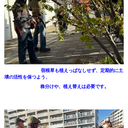
宿根草も植えっぱなしせず、定期的に土
壌の活性を保つよう、
株分
けや、植え替えは必要
です。