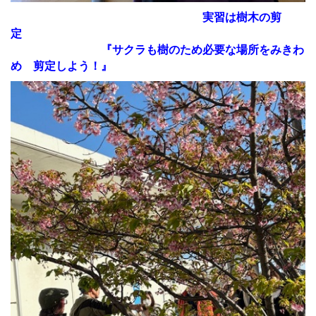
実習は樹木の剪
定
『サクラも樹のため必要な場所
をみきわ
め 剪定しよう！』