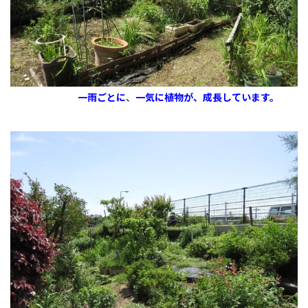
一雨ごとに
、
一気に
植
物が、成長しています。