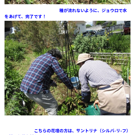
種が流れないように、ジョウロで水
をあげて、完了です！
こちらの
花
壇の方は、サントリナ（シルバ-リ-フ）