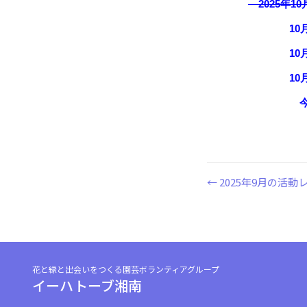
2025年1
10月18日（土
10月22日（水
10月28日（火
今回は、28
← 2025年9月の活
投
稿
ナ
花と緑と出会いをつくる園芸ボランティアグループ
ビ
イーハトーブ湘南