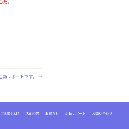
した。
）活動レポ－トです。 →
ブ湘南とは?
活動内容
お知らせ
活動レポート
お問い合わせ